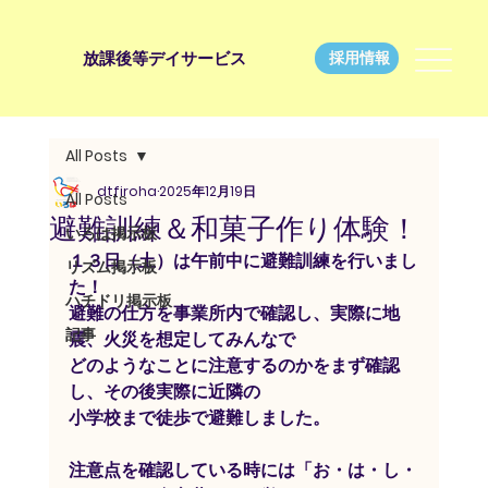
放課後等デイサービス
採用情報
All Posts
dtfiroha
2025年12月19日
All Posts
避難訓練＆和菓子作り体験！
いろは掲示板
１３日（土）は午前中に避難訓練を行いまし
リズム掲示板
た！
ハチドリ掲示板
避難の仕方を事業所内で確認し、実際に地
記事
震、火災を想定してみんなで
どのようなことに注意するのかをまず確認
し、その後実際に近隣の
小学校まで徒歩で避難しました。
注意点を確認している時には「お・は・し・