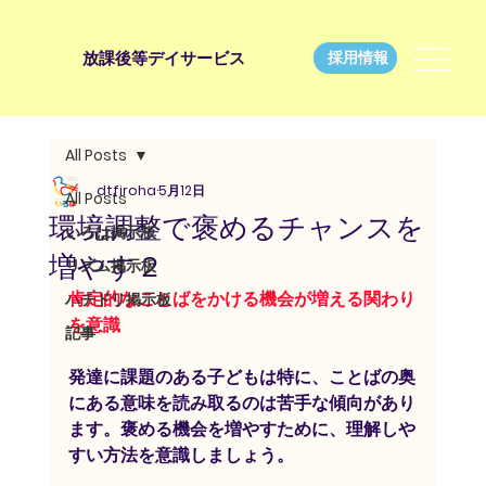
放課後等デイサービス
採用情報
All Posts
dtfiroha
5月12日
All Posts
環境調整で褒めるチャンスを
いろは掲示板
増やす２
リズム掲示板
肯定的なことばをかける機会が増える関わり
ハチドリ掲示板
を意識
記事
発達に課題のある子どもは特に、ことばの奥
にある意味を読み取るのは苦手な傾向があり
ます。褒める機会を増やすために、理解しや
すい方法を意識しましょう。