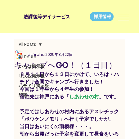
放課後等デイサービス
採用情報
All Posts
dtfiroha
2025年8月22日
All Posts
キャンプへGO！（１日目）
いろは掲示板
８月１１日から１２日にかけて、いろは・ハ
リズム掲示板
チドリ合同でキャンプへ行きました！
ハチドリ掲示板
今回は１年生から４年生の参加！
記事
宿泊先は神戸にある「
しあわせの村
」です。
予定ではしあわせの村内にあるアスレチック
「ボウケンノモリ」へ行く予定でしたが、
当日はあいにくの雨模様・・・。
朝から出発だった予定を変更して昼食をいろ